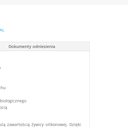
DAL
Dokumenty odniesienia
y
chu
biologicznego
ocią
ą zawartością żywicy silikonowej. Dzięki