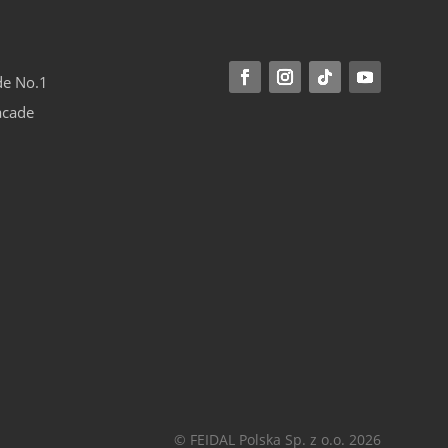
de No.1
acade
© FEIDAL Polska Sp. z o.o. 2026