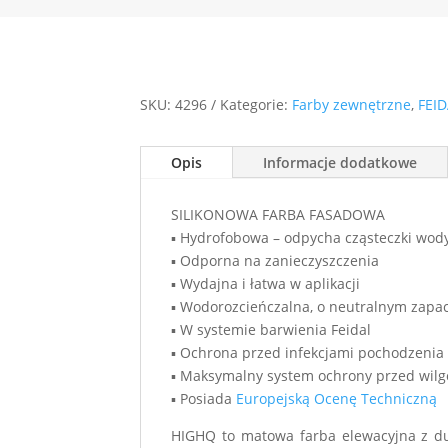
SKU:
4296
Kategorie:
Farby zewnętrzne
,
FEI
Opis
Informacje dodatkowe
SILIKONOWA FARBA FASADOWA
▪ Hydrofobowa – odpycha cząsteczki wod
▪ Odporna na zanieczyszczenia
▪ Wydajna i łatwa w aplikacji
▪ Wodorozcieńczalna, o neutralnym zapa
▪ W systemie barwienia Feidal
▪ Ochrona przed infekcjami pochodzenia 
▪ Maksymalny system ochrony przed wilg
▪ Posiada
Europejską Ocenę Techniczną
HIGHQ to matowa farba elewacyjna z duż