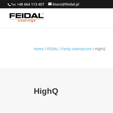
+48 664 113 407
biuro@feidal.pl
Tel.
Home
/
FEIDAL
/
Farby zewnętrzne
/ HighQ
HighQ