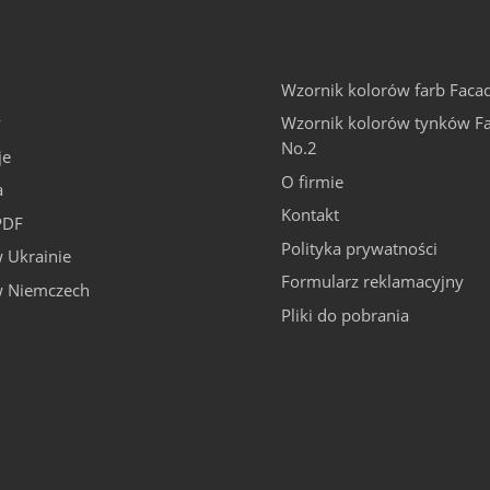
Wzornik kolorów farb Faca
y
Wzornik kolorów tynków F
No.2
je
O firmie
a
Kontakt
PDF
Polityka prywatności
 Ukrainie
Formularz reklamacyjny
w Niemczech
Pliki do pobrania