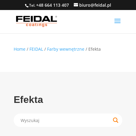
+48 664 113 407
biuro@feidal.pl
Tel.
Home
/
FEIDAL
/
Farby wewnętrzne
/ Efekta
Efekta