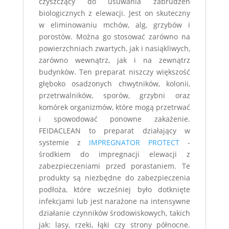
czyszczący do usuwania zabrudzeń
biologicznych z elewacji. Jest on skuteczny
w eliminowaniu mchów, alg, grzybów i
porostów. Można go stosować zarówno na
powierzchniach zwartych, jak i nasiąkliwych,
zarówno wewnątrz, jak i na zewnątrz
budynków. Ten preparat niszczy większość
głęboko osadzonych chwytników, kolonii,
przetrwalników, sporów, grzybni oraz
komórek organizmów, które mogą przetrwać
i spowodować ponowne zakażenie.
FEIDACLEAN to preparat działający w
systemie z
IMPREGNATOR PROTECT
-
środkiem do impregnacji elewacji z
zabezpieczeniami przed porastaniem. Te
produkty są niezbędne do zabezpieczenia
podłoża, które wcześniej było dotknięte
infekcjami lub jest narażone na intensywne
działanie czynników środowiskowych, takich
jak: lasy, rzeki, łąki czy strony północne.