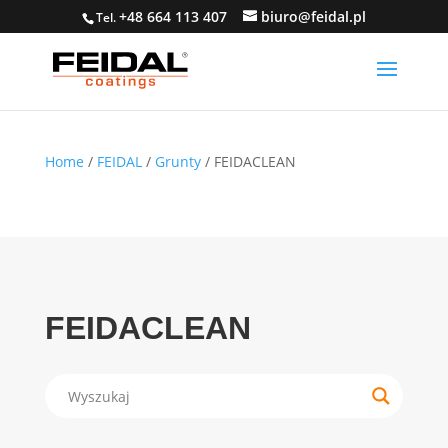
+48 664 113 407
biuro@feidal.pl
Tel.
Home
/
FEIDAL
/
Grunty
/ FEIDACLEAN
FEIDACLEAN