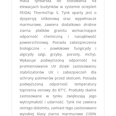
masa tynkarska do stosowania na
elewacjach budynków w systemie ociepleń
FEIDAL ThermoTop S. Tynk oparty jest o
dyspersję silikonową oraz wypełniacze
marmurowe, zawiera dodatkowo drobne
ziarna płatków granitu wzmacniające
odporność chemiczną i nasiąkliwość
powierzchniową. Posiada zabezpieczenia
biologiczne – powłokowe fungicydy i
algicydy (algi, grzyby, porosty, mchy).
Wykazuje podwyższoną odporność na
promieniowanie UV dzięki zastosowaniu
stabilizatorów UV i zabezpieczeń dla
ochrony polimerów przed słońcem. Posiada
podwyższoną odporność temperatury
topnienia osnowy do 87°C. Produkty skalne
zastosowane w tynku zwiększają jego
wytrzymałość i udarność. Tynk nie zawiera
ostrego dolomitu, zamiast tego zastosowano
wysokiej klasy ziarno marmurowe (100%